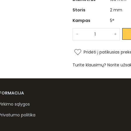
Storis
2 mm
Kampas
5°
-
+
Pridėti į patikusias prek
Turite klausimų? Norite užsa
NFORMACIJA
Pirkimo sąlygos
Privatumo politika