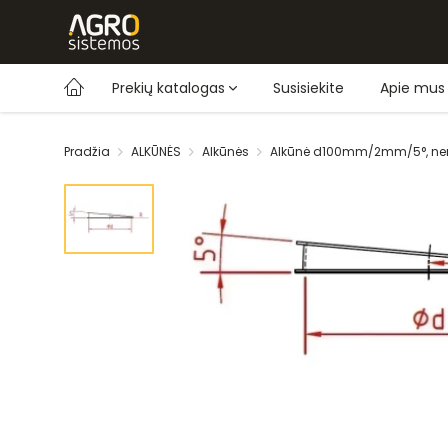
Prekių katalogas
Susisiekite
Apie mus
Pradžia
ALKŪNĖS
Alkūnės
Alkūnė d100mm/2mm/5°, nerū