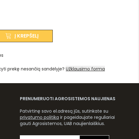
Į KREPŠELĮ
es
kyti prekę nesančią sandėlyje?
Užklausimo forma
PRENUMERUOTI AGROSISTEMOS NAUJIENAS
Patvirtinę savo el.adresą jūs, sutinkate su
privatumo politika
ir pageidaujate reguliariai
gauti Agrosistemos, UAB naujienlaiškius.