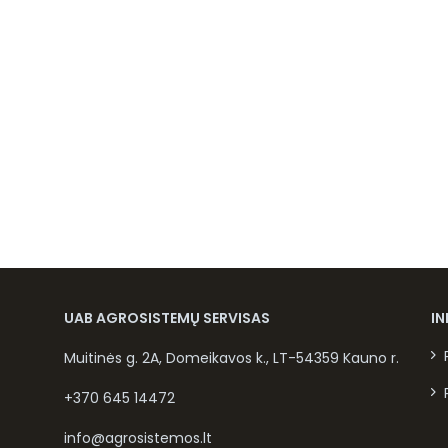
UAB AGROSISTEMŲ SERVISAS
I
Muitinės g. 2A, Domeikavos k., LT-54359 Kauno r.
+370 645 14472
info@agrosistemos.lt