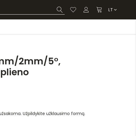
LT
0mm/2mm/5°,
 plieno
 užsakoma. Užpildykite užklausimo formą.