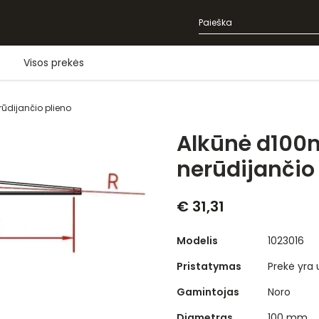
Visos prekės
dijančio plieno
Alkūnė d10
nerūdijančio
€ 31,31
Modelis
1023016
Pristatymas
Prekė yra
Gamintojas
Noro
Diametras
100 mm