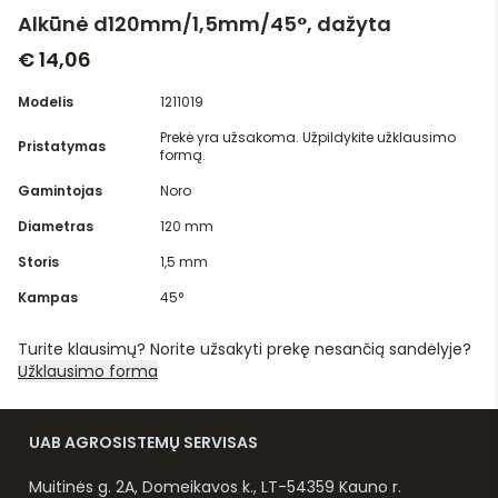
Alkūnė d120mm/1,5mm/45°, dažyta
€ 14,06
Modelis
1211019
Prekė yra užsakoma. Užpildykite užklausimo
Pristatymas
formą.
Gamintojas
Noro
Diametras
120 mm
Storis
1,5 mm
Kampas
45°
Turite klausimų? Norite užsakyti prekę nesančią sandėlyje?
Užklausimo forma
UAB AGROSISTEMŲ SERVISAS
Muitinės g. 2A, Domeikavos k., LT-54359 Kauno r.