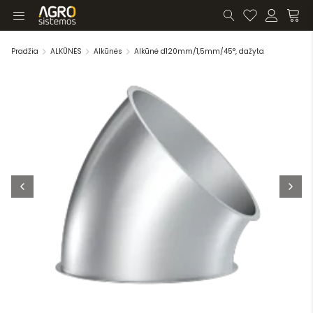
Pradžia
ALKŪNĖS
Alkūnės
Alkūnė d120mm/1,5mm/45°, dažyta