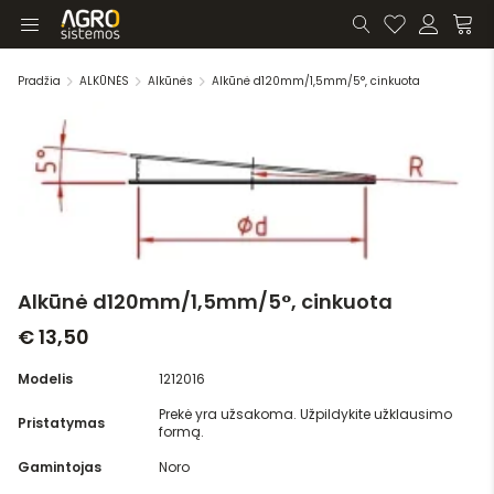
Pradžia
ALKŪNĖS
Alkūnės
Alkūnė d120mm/1,5mm/5°, cinkuota
Alkūnė d120mm/1,5mm/5°, cinkuota
€ 13,50
Modelis
1212016
Prekė yra užsakoma. Užpildykite užklausimo
Pristatymas
formą.
Gamintojas
Noro