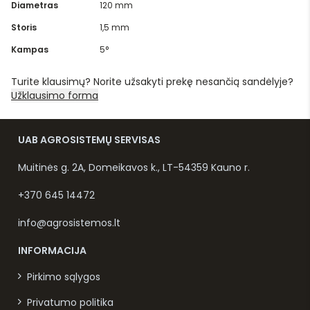
Diametras
120 mm
Storis
1,5 mm
Kampas
5°
Turite klausimų? Norite užsakyti prekę nesančią sandėlyje?
Užklausimo forma
UAB AGROSISTEMŲ SERVISAS
Muitinės g. 2A, Domeikavos k., LT-54359 Kauno r.
+370 645 14472
info@agrosistemos.lt
INFORMACIJA
Pirkimo sąlygos
Privatumo politika