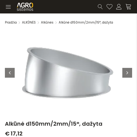
Pradžia
ALKŪNĖS
Alkūnės
Alkūnė d150mm/2mm/15°, dažyta
Alkūnė d150mm/2mm/15°, dažyta
€ 17,12