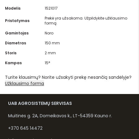
Modelis
1521017
Prekė yra užsakoma. Užpildykite užklausimo
Pristatymas
formą.
Gamintojas
Noro
Diametras
150 mm
Storis
2 mm
Kampas
15°
Turite klausimų? Norite užsakyti prekę nesančią sandėlyje?
Užklausimo forma
UAB AGROSISTEMŲ SERVISAS
Muitinės g. 2A, Domeikavos k., LT-54359 Kauno r.
+370 645 14472