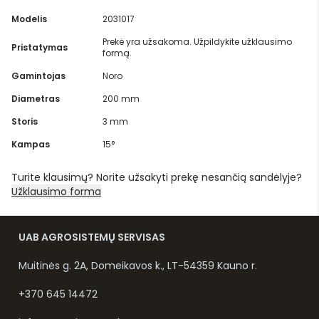
Modelis
2031017
Prekė yra užsakoma. Užpildykite užklausimo
Pristatymas
formą.
Gamintojas
Noro
Diametras
200 mm
Storis
3 mm
Kampas
15°
Turite klausimų? Norite užsakyti prekę nesančią sandėlyje?
Užklausimo forma
UAB AGROSISTEMŲ SERVISAS
Muitinės g. 2A, Domeikavos k., LT-54359 Kauno r.
+370 645 14472