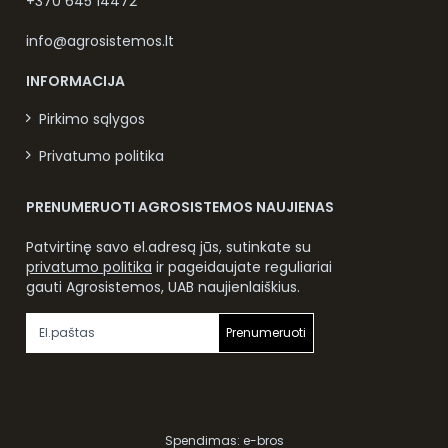
+370 645 14472
info@agrosistemos.lt
INFORMACIJA
Pirkimo sąlygos
Privatumo politika
PRENUMERUOTI AGROSISTEMOS NAUJIENAS
Patvirtinę savo el.adresą jūs, sutinkate su
privatumo politika
ir pageidaujate reguliariai
gauti Agrosistemos, UAB naujienlaiškius.
Prenumeruoti
Spendimas:
e-bros