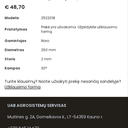
€ 48,70
Modelis
2522018
Prekė yra užsakoma. Užpildykite užklausimo
Pristatymas
formą.
Gamintojas
Noro
Diametras
250 mm
Storis
2 mm
Kampas
30°
Turite klausimų? Norite užsakyti prekę nesančią sandėlyje?
Užklausimo forma
UAB AGROSISTEMŲ SERVISAS
Muitinės g. 2A, Domeikavos k., LT-54359 Kauno r.