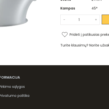
Kampas
45°
-
+
Pridėti į patikusias prek
Turite klausimų? Norite užsa
NFORMACIJA
Pirkimo sąlygos
Privatumo politika