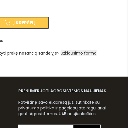
Į KREPŠELĮ
es
kyti prekę nesančią sandėlyje?
Užklausimo forma
PRENUMERUOTI AGROSISTEMOS NAUJIENAS
Patvirtinę savo el.adresą jūs, sutinkate su
privatumo politika
ir pageidaujate reguliariai
gauti Agrosistemos, UAB naujienlaiškius.