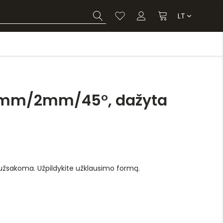
LT
0mm/2mm/45°, dažyta
 užsakoma. Užpildykite užklausimo formą.