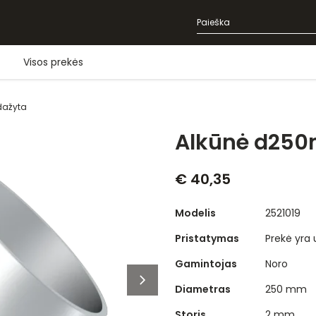
Visos prekės
dažyta
Alkūnė d25
€ 40,35
Modelis
2521019
Pristatymas
Prekė yra
Gamintojas
Noro
Diametras
250 mm
Storis
2 mm