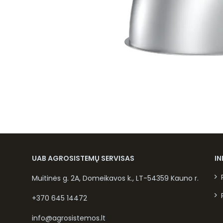
UAB AGROSISTEMŲ SERVISAS
I
Muitinės g. 2A, Domeikavos k., LT-54359 Kauno r.
+370 645 14472
info@agrosistemos.lt