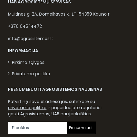
UAB AGROSISTEMŲ SERVISAS
Muitinės g. 2A, Domeikavos k., LT-54359 Kauno r.
+370 645 14472
info@agrosistemos.lt
INFORMACIJA
Pirkimo sąlygos
Privatumo politika
PRENUMERUOTI AGROSISTEMOS NAUJIENAS
Patvirtinę savo el.adresą jūs, sutinkate su
privatumo politika
ir pageidaujate reguliariai
gauti Agrosistemos, UAB naujienlaiškius.
Prenumeruoti