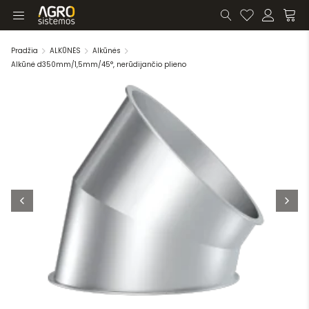
Pradžia
ALKŪNĖS
Alkūnės
Alkūnė d350mm/1,5mm/45°, nerūdijančio plieno