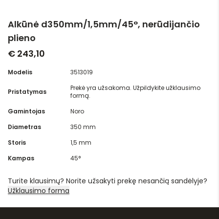
Alkūnė d350mm/1,5mm/45°, nerūdijančio
plieno
€ 243,10
Modelis
3513019
Prekė yra užsakoma. Užpildykite užklausimo
Pristatymas
formą.
Gamintojas
Noro
Diametras
350 mm
Storis
1,5 mm
Kampas
45°
Turite klausimų? Norite užsakyti prekę nesančią sandėlyje?
Užklausimo forma