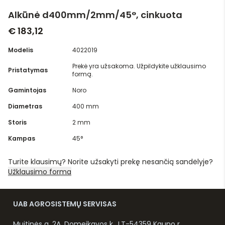
Alkūnė d400mm/2mm/45°, cinkuota
€ 183,12
Modelis
4022019
Prekė yra užsakoma. Užpildykite užklausimo
Pristatymas
formą.
Gamintojas
Noro
Diametras
400 mm
Storis
2 mm
Kampas
45°
Turite klausimų? Norite užsakyti prekę nesančią sandėlyje?
Užklausimo forma
UAB AGROSISTEMŲ SERVISAS
Muitinės g. 2A, Domeikavos k., LT-54359 Kauno r.