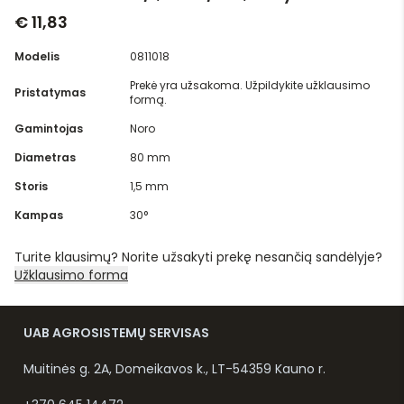
€ 11,83
Modelis
0811018
Prekė yra užsakoma. Užpildykite užklausimo
Pristatymas
formą.
Gamintojas
Noro
Diametras
80 mm
Storis
1,5 mm
Kampas
30°
Turite klausimų? Norite užsakyti prekę nesančią sandėlyje?
Užklausimo forma
UAB AGROSISTEMŲ SERVISAS
Muitinės g. 2A, Domeikavos k., LT-54359 Kauno r.