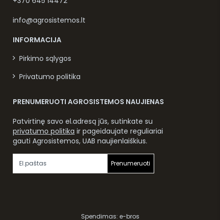
+370 645 14472
info@agrosistemos.lt
INFORMACIJA
Pirkimo sąlygos
Privatumo politika
PRENUMERUOTI AGROSISTEMOS NAUJIENAS
Patvirtinę savo el.adresą jūs, sutinkate su
privatumo politika
ir pageidaujate reguliariai
gauti Agrosistemos, UAB naujienlaiškius.
Prenumeruoti
Spendimas:
e-bros