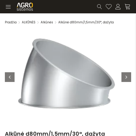
Pradžia
ALKŪNĖS
Alkūnės
Alkūnė d80mm/1,5mm/30°, dažyta
Alkūnė d80mm/1,5mm/30°, dažyta