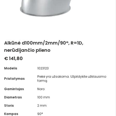
Alkūnė d100mm/2mm/90°, R=1D,
nerūdijančio plieno
€ 141,80
Modelis
1023123
Prekė yra užsakoma. Užpildykite užklausimo
Pristatymas
formą.
Gamintojas
Noro
Diametras
100 mm
Storis
2 mm
Kampas
90°