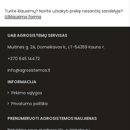
Turite klausimų? Norite užsakyti prekę nesančią sandėlyje?
Užklausimo forma
UAB AGROSISTEMŲ SERVISAS
Muitinės g. 2A, Domeikavos k., LT-54359 Kauno r.
+370 645 14472
info@agrosistemos.lt
INFORMACIJA
Pirkimo sąlygos
Privatumo politika
PRENUMERUOTI AGROSISTEMOS NAUJIENAS