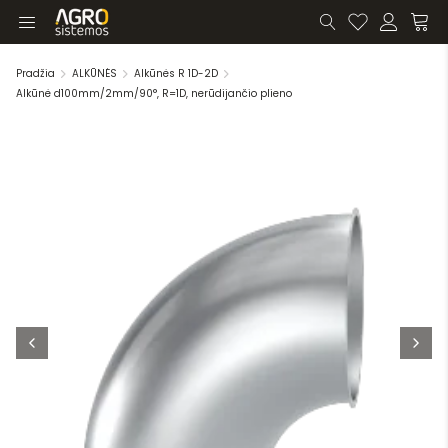
Pradžia
ALKŪNĖS
Alkūnės R 1D-2D
Alkūnė d100mm/2mm/90°, R=1D, nerūdijančio plieno