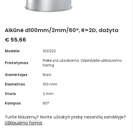
Alkūnė d100mm/2mm/60°, R=2D, dažyta
€ 55,66
Modelis
1021222
Prekė yra užsakoma. Užpildykite užklausimo
Pristatymas
formą.
Gamintojas
Noro
Diametras
100 mm
Storis
2 mm
Kampas
60°
Turite klausimų? Norite užsakyti prekę nesančią sandėlyje?
Užklausimo forma