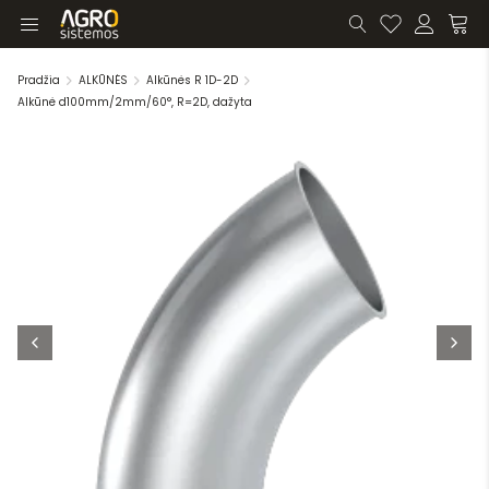
Pradžia
ALKŪNĖS
Alkūnės R 1D-2D
Alkūnė d100mm/2mm/60°, R=2D, dažyta