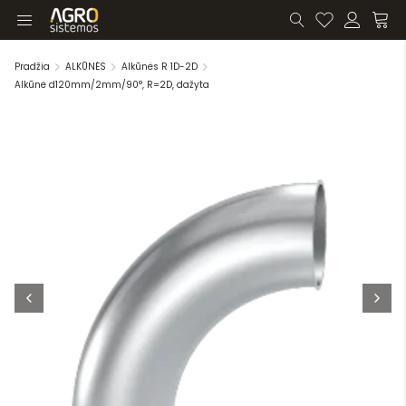
Pradžia
ALKŪNĖS
Alkūnės R 1D-2D
Alkūnė d120mm/2mm/90°, R=2D, dažyta