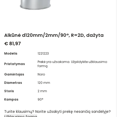
Alkūnė d120mm/2mm/90°, R=2D, dažyta
€ 81,97
Modelis
1221223
Prekė yra užsakoma. Užpildykite užklausimo
Pristatymas
formą.
Gamintojas
Noro
Diametras
120 mm
Storis
2 mm
Kampas
90°
Turite klausimų? Norite užsakyti prekę nesančią sandėlyje?
Užklausimo forma