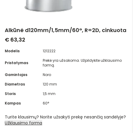
Alkūnė d120mm/1,5mm/60°, R=2D, cinkuota
€ 63,32
Modelis
1212222
Prekė yra užsakoma. Užpildykite užklausimo
Pristatymas
formą.
Gamintojas
Noro
Diametras
120 mm
Storis
1,5 mm
Kampas
60°
Turite klausimų? Norite užsakyti prekę nesančią sandėlyje?
Užklausimo forma