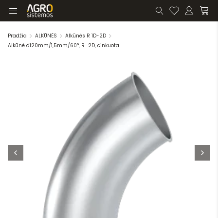
Pradžia
ALKŪNĖS
Alkūnės R 1D-2D
Alkūnė d120mm/1,5mm/60°, R=2D, cinkuota