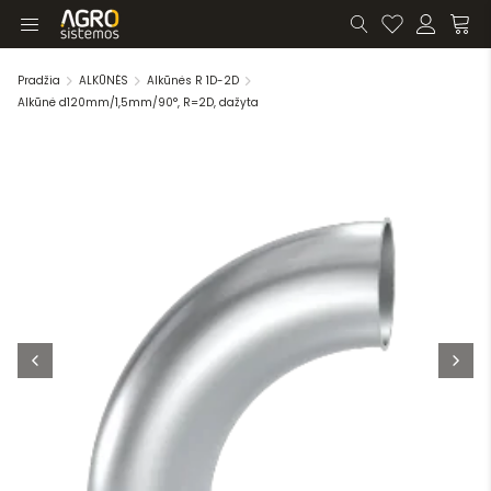
Pradžia
ALKŪNĖS
Alkūnės R 1D-2D
Alkūnė d120mm/1,5mm/90°, R=2D, dažyta