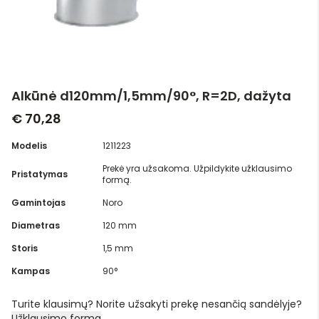
Alkūnė d120mm/1,5mm/90°, R=2D, dažyta
€ 70,28
Modelis
1211223
Prekė yra užsakoma. Užpildykite užklausimo
Pristatymas
formą.
Gamintojas
Noro
Diametras
120 mm
Storis
1,5 mm
Kampas
90°
Turite klausimų? Norite užsakyti prekę nesančią sandėlyje?
Užklausimo forma