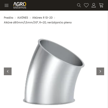
Pradžia
ALKŪNĖS
Alkūnės R 1D-2D
Alkūnė d80mm/1,5mm/30°, R=2D, nerūdijančio plieno