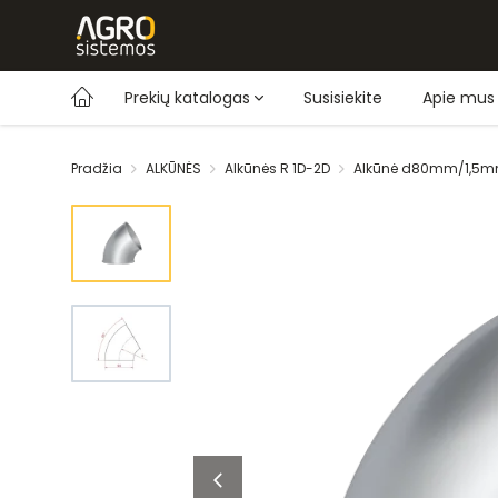
Prekių katalogas
Susisiekite
Apie mus
Pradžia
ALKŪNĖS
Alkūnės R 1D-2D
Alkūnė d80mm/1,5mm/