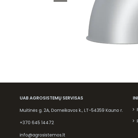
UAB AGROSISTEMŲ SERVISAS
I
Muitinės g. 2A, Domeikavos k., LT-54359 Kauno r.
+370 645 14472
info@agrosistemos.lt