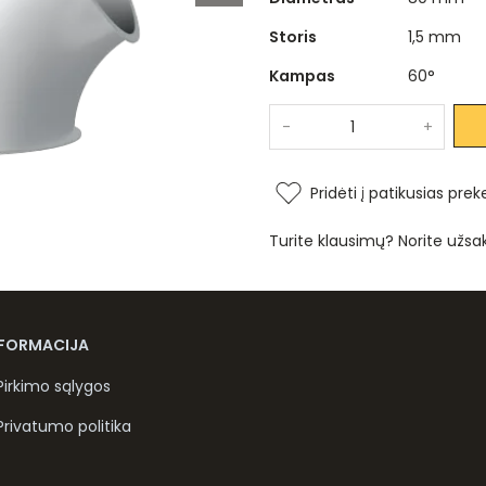
Storis
1,5 mm
Kampas
60°
-
+
Pridėti į patikusias prek
Turite klausimų? Norite užsa
NFORMACIJA
Pirkimo sąlygos
Privatumo politika