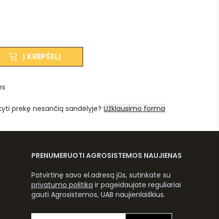
Į KREPŠELĮ
es
kyti prekę nesančią sandėlyje?
Užklausimo forma
PRENUMERUOTI AGROSISTEMOS NAUJIENAS
Patvirtinę savo el.adresą jūs, sutinkate su
privatumo politika
ir pageidaujate reguliariai
gauti Agrosistemos, UAB naujienlaiškius.