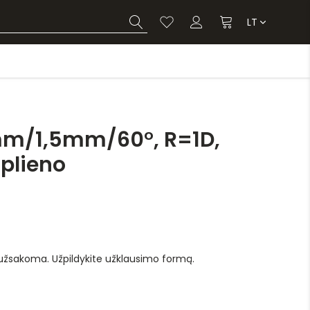
LT
m/1,5mm/60°, R=1D,
 plieno
 užsakoma. Užpildykite užklausimo formą.