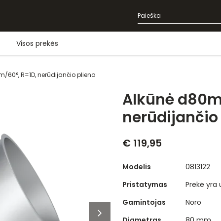
Visos prekės
60°, R=1D, nerūdijančio plieno
Alkūnė d80m
nerūdijančio
€ 119,95
Modelis
0813122
Pristatymas
Prekė yra
Gamintojas
Noro
Diametras
80 mm