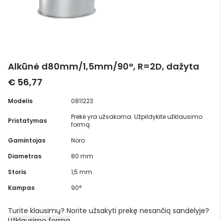
Alkūnė d80mm/1,5mm/90°, R=2D, dažyta
€ 56,77
Modelis
0811223
Prekė yra užsakoma. Užpildykite užklausimo
Pristatymas
formą.
Gamintojas
Noro
Diametras
80 mm
Storis
1,5 mm
Kampas
90°
Turite klausimų? Norite užsakyti prekę nesančią sandėlyje?
Užklausimo forma