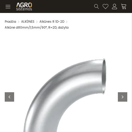
Pradžia
ALKŪNĖS
Alkūnės R 1D-2D
Alkūnė d80mm/1,5mm/90°, R=2D, dažyta