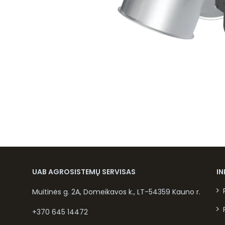
UAB AGROSISTEMŲ SERVISAS
I
Muitinės g. 2A, Domeikavos k., LT-54359 Kauno r.
+370 645 14472