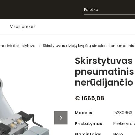
Visos prekės
matiniai skirstytuvai
Skirstytuvas dviejų krypčių simetrinis pneumatin
Skirstytuvas 
pneumatini
nerūdijančio
€ 1665,08
Modelis
15230663
Pristatymas
Prekė yra
Gamintojas
Noro