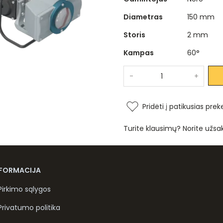
Diametras
150 mm
Storis
2 mm
Kampas
60°
-
+
Pridėti į patikusias prek
Turite klausimų? Norite užsa
NFORMACIJA
Pirkimo sąlygos
Privatumo politika