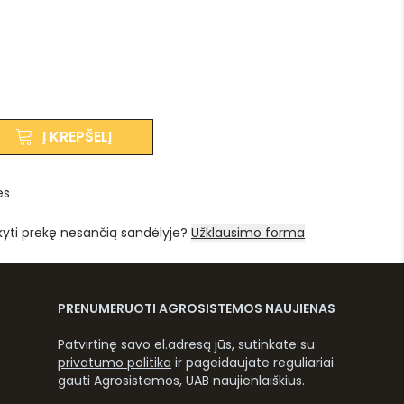
Į KREPŠELĮ
es
kyti prekę nesančią sandėlyje?
Užklausimo forma
PRENUMERUOTI AGROSISTEMOS NAUJIENAS
Patvirtinę savo el.adresą jūs, sutinkate su
privatumo politika
ir pageidaujate reguliariai
gauti Agrosistemos, UAB naujienlaiškius.