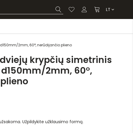
LT
is d150mm/2mm, 60°, nerūdijančio plieno
dviejų krypčių simetrinis
s d150mm/2mm, 60°,
 plieno
 užsakoma. Užpildykite užklausimo formą.