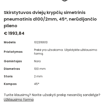
Skirstytuvas dviejų krypčių simetrinis
pneumatinis d100/2mm, 45°, nerūdijančio
plieno
€ 1993,84
Modelis
102316613
Prekė yra užsakoma. Užpildykite užklausimo
Pristatymas
formą.
Gamintojas
Noro
Diametras
100 mm
Storis
2 mm
Kampas
45°
Turite klausimų? Norite užsakyti prekę nesančią sandėlyje?
Užklausimo forma