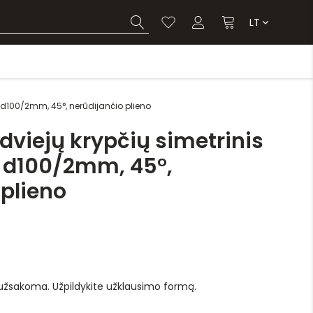
LT
s d100/2mm, 45°, nerūdijančio plieno
dviejų krypčių simetrinis
 d100/2mm, 45°,
 plieno
 užsakoma. Užpildykite užklausimo formą.