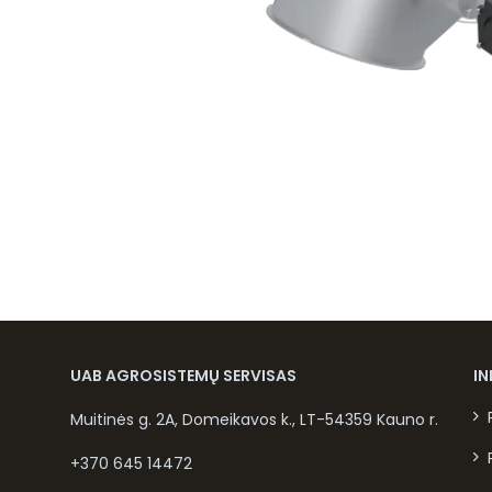
UAB AGROSISTEMŲ SERVISAS
I
Muitinės g. 2A, Domeikavos k., LT-54359 Kauno r.
+370 645 14472