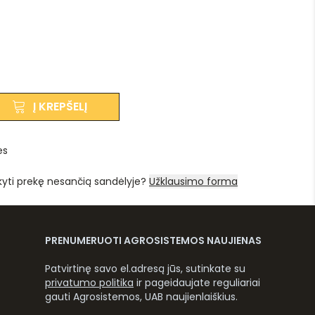
Į KREPŠELĮ
es
kyti prekę nesančią sandėlyje?
Užklausimo forma
PRENUMERUOTI AGROSISTEMOS NAUJIENAS
Patvirtinę savo el.adresą jūs, sutinkate su
privatumo politika
ir pageidaujate reguliariai
gauti Agrosistemos, UAB naujienlaiškius.