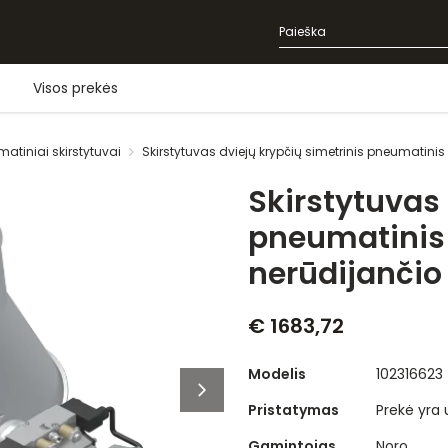
Visos prekės
matiniai skirstytuvai
Skirstytuvas dviejų krypčių simetrinis pneumatini
Skirstytuvas 
pneumatinis
nerūdijančio
€ 1683,72
Modelis
102316623
Pristatymas
Prekė yra
Gamintojas
Noro