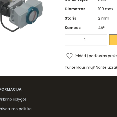
Diametras
100 mm
Storis
2 mm
Kampas
45°
-
+
Pridėti į patikusias prek
Turite klausimų? Norite užsa
NFORMACIJA
Pirkimo sąlygos
Privatumo politika