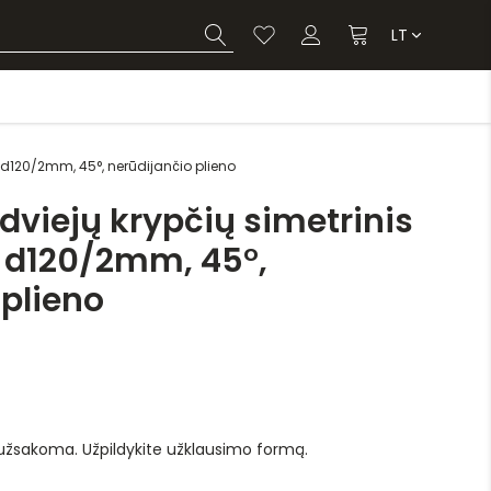
LT
s d120/2mm, 45°, nerūdijančio plieno
dviejų krypčių simetrinis
 d120/2mm, 45°,
 plieno
 užsakoma. Užpildykite užklausimo formą.