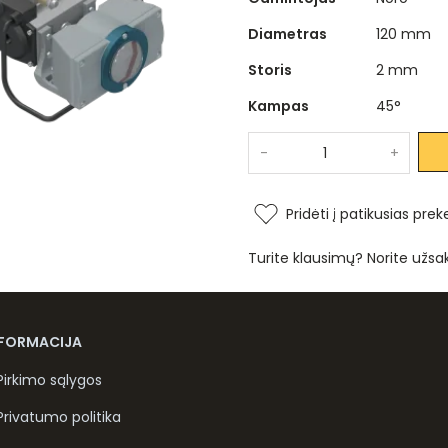
Diametras
120 mm
Storis
2 mm
Kampas
45°
-
+
Pridėti į patikusias prek
Turite klausimų? Norite užsa
NFORMACIJA
Pirkimo sąlygos
Privatumo politika