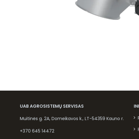
UAB AGROSISTEMŲ SERVISAS
I
Muitinės g. 2A, Domeikavos k., LT-54359 Kauno r.
+370 645 14472