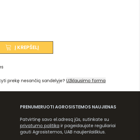
Į KREPŠELĮ
es
kyti prekę nesančią sandėlyje?
Užklausimo forma
PRENUMERUOTI AGROSISTEMOS NAUJIENAS
Patvirtinę savo el.adresą jūs, sutinkate su
privatumo politika
ir pageidaujate reguliariai
gauti Agrosistemos, UAB naujienlaiškius.