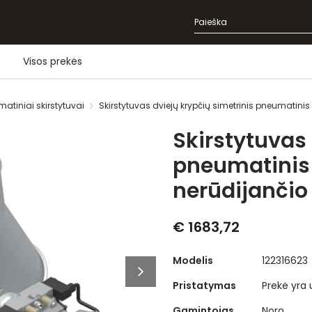
Visos prekės
matiniai skirstytuvai
Skirstytuvas dviejų krypčių simetrinis pneumatini
Skirstytuvas 
pneumatinis
nerūdijančio
€ 1683,72
Modelis
122316623
Pristatymas
Prekė yra
Gamintojas
Noro