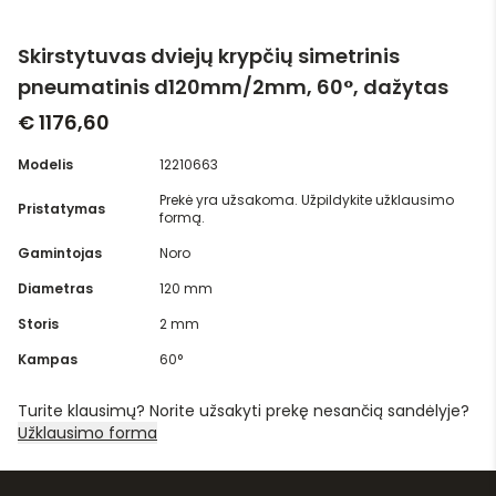
Skirstytuvas dviejų krypčių simetrinis
pneumatinis d120mm/2mm, 60°, dažytas
€ 1176,60
Modelis
12210663
Prekė yra užsakoma. Užpildykite užklausimo
Pristatymas
formą.
Gamintojas
Noro
Diametras
120 mm
Storis
2 mm
Kampas
60°
Turite klausimų? Norite užsakyti prekę nesančią sandėlyje?
Užklausimo forma