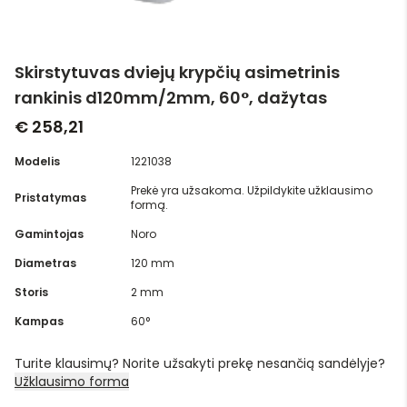
Skirstytuvas dviejų krypčių asimetrinis
rankinis d120mm/2mm, 60°, dažytas
€ 258,21
Modelis
1221038
Prekė yra užsakoma. Užpildykite užklausimo
Pristatymas
formą.
Gamintojas
Noro
Diametras
120 mm
Storis
2 mm
Kampas
60°
Turite klausimų? Norite užsakyti prekę nesančią sandėlyje?
Užklausimo forma