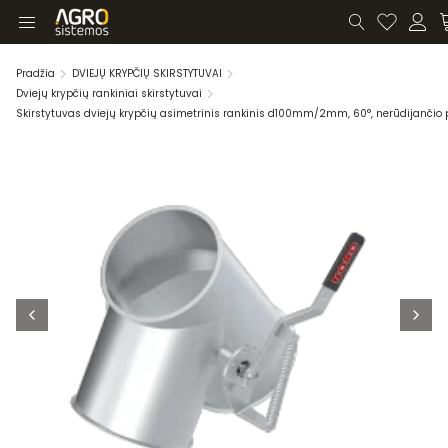
Pradžia
DVIEJŲ KRYPČIŲ SKIRSTYTUVAI
Dviejų krypčių rankiniai skirstytuvai
Skirstytuvas dviejų krypčių asimetrinis rankinis d100mm/2mm, 60°, nerūdijančio 