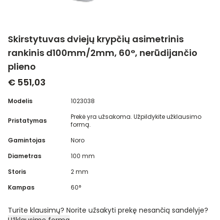
Skirstytuvas dviejų krypčių asimetrinis
rankinis d100mm/2mm, 60°, nerūdijančio
plieno
€ 551,03
Modelis
1023038
Prekė yra užsakoma. Užpildykite užklausimo
Pristatymas
formą.
Gamintojas
Noro
Diametras
100 mm
Storis
2 mm
Kampas
60°
Turite klausimų? Norite užsakyti prekę nesančią sandėlyje?