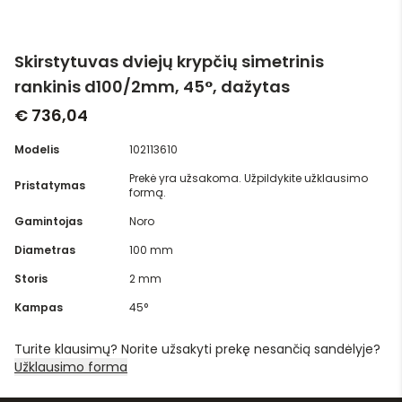
Skirstytuvas dviejų krypčių simetrinis
rankinis d100/2mm, 45°, dažytas
€ 736,04
Modelis
102113610
Prekė yra užsakoma. Užpildykite užklausimo
Pristatymas
formą.
Gamintojas
Noro
Diametras
100 mm
Storis
2 mm
Kampas
45°
Turite klausimų? Norite užsakyti prekę nesančią sandėlyje?
Užklausimo forma