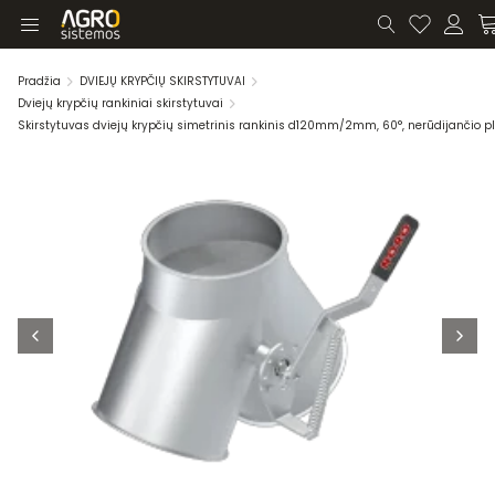
Pradžia
DVIEJŲ KRYPČIŲ SKIRSTYTUVAI
Dviejų krypčių rankiniai skirstytuvai
Skirstytuvas dviejų krypčių simetrinis rankinis d120mm/2mm, 60°, nerūdijančio p