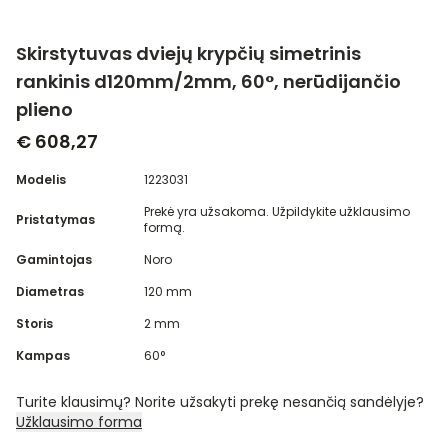
Skirstytuvas dviejų krypčių simetrinis
rankinis d120mm/2mm, 60°, nerūdijančio
plieno
€ 608,27
Modelis
1223031
Prekė yra užsakoma. Užpildykite užklausimo
Pristatymas
formą.
Gamintojas
Noro
Diametras
120 mm
Storis
2 mm
Kampas
60°
Turite klausimų? Norite užsakyti prekę nesančią sandėlyje?
Užklausimo forma