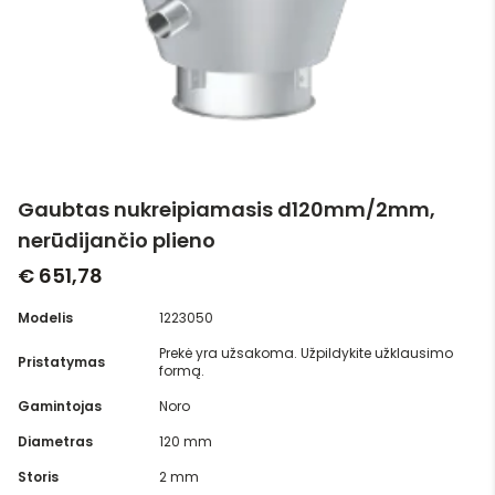
Gaubtas nukreipiamasis d120mm/2mm,
nerūdijančio plieno
€ 651,78
Modelis
1223050
Prekė yra užsakoma. Užpildykite užklausimo
Pristatymas
formą.
Gamintojas
Noro
Diametras
120 mm
Storis
2 mm