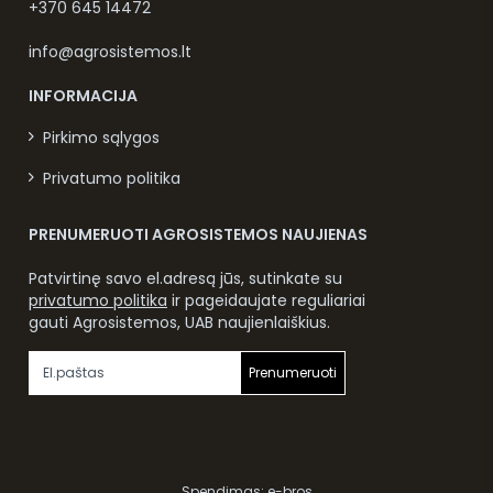
+370 645 14472
info@agrosistemos.lt
INFORMACIJA
Pirkimo sąlygos
Privatumo politika
PRENUMERUOTI AGROSISTEMOS NAUJIENAS
Patvirtinę savo el.adresą jūs, sutinkate su
privatumo politika
ir pageidaujate reguliariai
gauti Agrosistemos, UAB naujienlaiškius.
Prenumeruoti
Spendimas:
e-bros