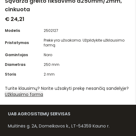
Sąvarža greito fiksavimo d250mm/2mm,
cinkuota
€ 24,21
Modelis
2502127
Prekė yra užsakoma. Užpildykite užklausimo
Pristatymas
formą.
Gamintojas
Noro
Diametras
250 mm
Storis
2 mm
Turite klausimų? Norite užsakyti prekę nesančią sandėlyje?
Užklausimo forma
UAB AGROSISTEMŲ SERVISAS
Muitinės g. 2A, Domeikavos k., LT-54359 Kauno r.