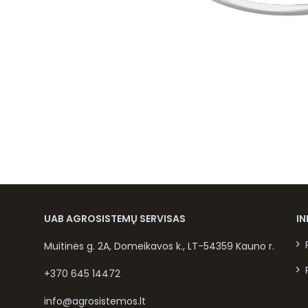
UAB AGROSISTEMŲ SERVISAS
I
Muitinės g. 2A, Domeikavos k., LT-54359 Kauno r.
+370 645 14472
info@agrosistemos.lt