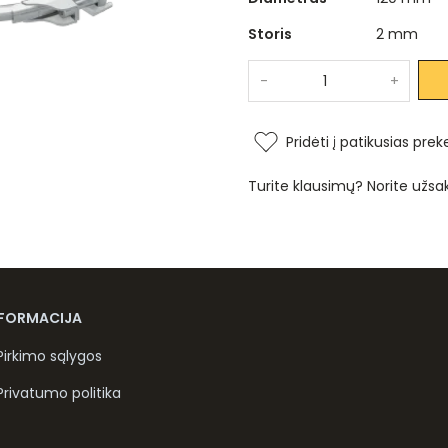
Storis
2 mm
-
+
Pridėti į patikusias prek
Turite klausimų? Norite užsa
NFORMACIJA
Pirkimo sąlygos
Privatumo politika