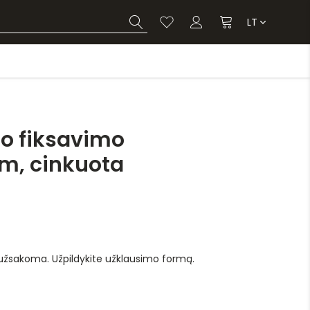
LT
to fiksavimo
, cinkuota
 užsakoma. Užpildykite užklausimo formą.