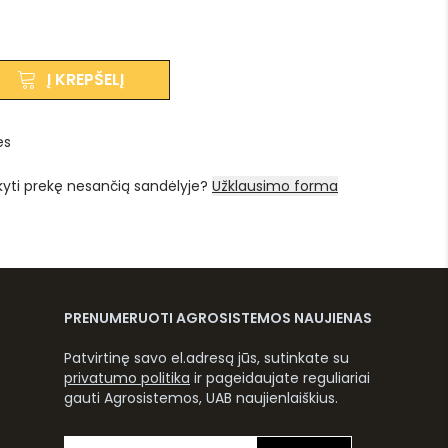
Į KREPŠELĮ
es
kyti prekę nesančią sandėlyje?
Užklausimo forma
PRENUMERUOTI AGROSISTEMOS NAUJIENAS
Patvirtinę savo el.adresą jūs, sutinkate su
privatumo politika
ir pageidaujate reguliariai
gauti Agrosistemos, UAB naujienlaiškius.