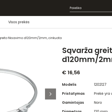
Visos prekės
greito fiksavimo d120mm/2mm, cinkuota
Sąvarža grei
d120mm/2mm
€ 16,56
Modelis
1202127
Pristatymas
Prekė yra
Gamintojas
Noro
Diametras
120 mm