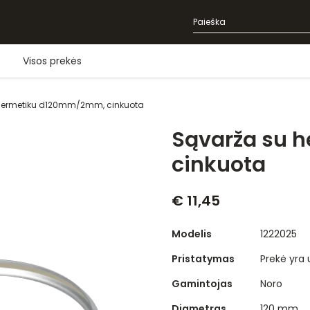
Visos prekės
hermetiku d120mm/2mm, cinkuota
Sąvarža su 
cinkuota
€ 11,45
Modelis
1222025
Pristatymas
Prekė yra
Gamintojas
Noro
Diametras
120 mm