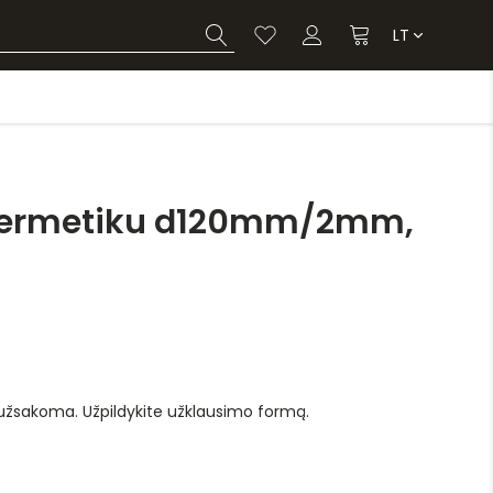
LT
hermetiku d120mm/2mm,
 užsakoma. Užpildykite užklausimo formą.