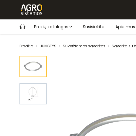
Prekių katalogas
Susisiekite
Apie mus
Pradžia
JUNGTYS
Suveržiamos sąvaržos
Sąvarža su 