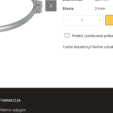
Storis
2 mm
-
+
Pridėti į patikusias prek
Turite klausimų? Norite užsa
NFORMACIJA
Pirkimo sąlygos