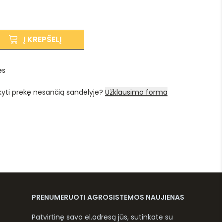
Į KREPŠELĮ
es
kyti prekę nesančią sandėlyje?
Užklausimo forma
PRENUMERUOTI AGROSISTEMOS NAUJIENAS
Patvirtinę savo el.adresą jūs, sutinkate su