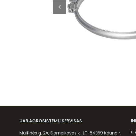
UAB AGROSISTEMŲ SERVISAS
I
Muitinės g. 2A, Domeikavos k., LT-54359 Kauno r.