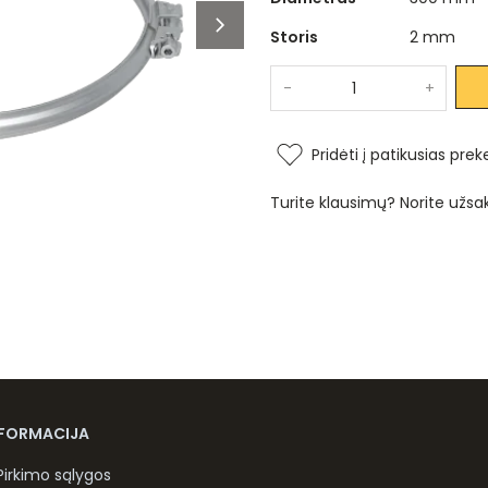
Storis
2 mm
-
+
Pridėti į patikusias prek
Turite klausimų? Norite užsa
NFORMACIJA
Pirkimo sąlygos