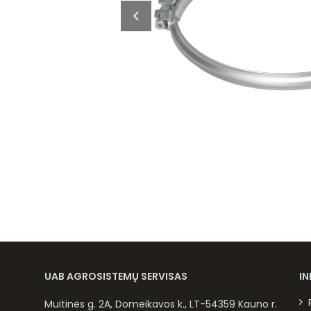
UAB AGROSISTEMŲ SERVISAS
I
Muitinės g. 2A, Domeikavos k., LT-54359 Kauno r.