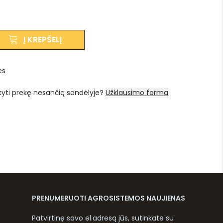
Į KREPŠELĮ
es
kyti prekę nesančią sandėlyje?
Užklausimo forma
PRENUMERUOTI AGROSISTEMOS NAUJIENAS
Patvirtinę savo el.adresą jūs, sutinkate su