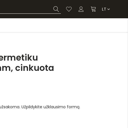
LT
ermetiku
, cinkuota
 užsakoma. Užpildykite užklausimo formą.