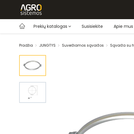
Prekių katalogas
Susisiekite
Apie mus
Pradžia
JUNGTYS
Suveržiamos sąvaržos
Sąvarža su 