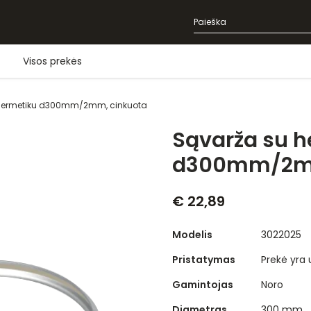
Visos prekės
hermetiku d300mm/2mm, cinkuota
Sąvarža su h
d300mm/2mm
€ 22,89
Modelis
3022025
Pristatymas
Prekė yra
Gamintojas
Noro
Diametras
300 mm