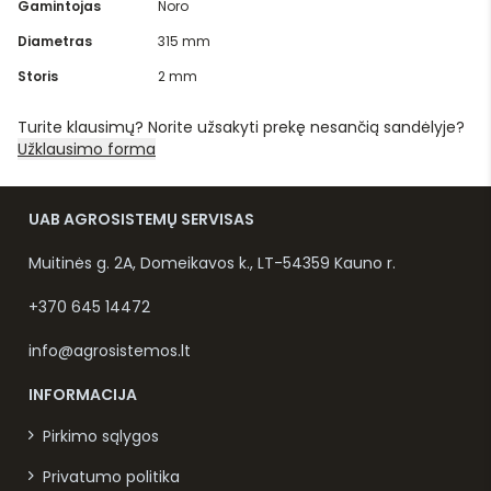
Gamintojas
Noro
Diametras
315 mm
Storis
2 mm
Turite klausimų? Norite užsakyti prekę nesančią sandėlyje?
Užklausimo forma
UAB AGROSISTEMŲ SERVISAS
Muitinės g. 2A, Domeikavos k., LT-54359 Kauno r.
+370 645 14472
info@agrosistemos.lt
INFORMACIJA
Pirkimo sąlygos
Privatumo politika