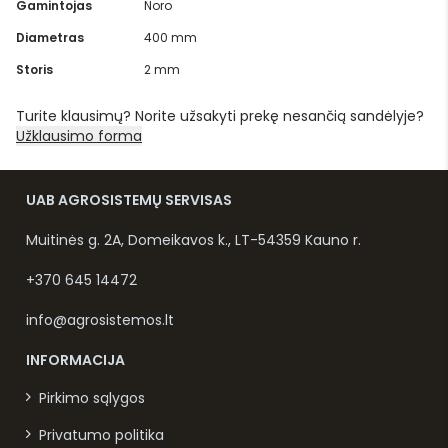
Gamintojas
Noro
Diametras
400 mm
Storis
2 mm
Turite klausimų? Norite užsakyti prekę nesančią sandėlyje?
Užklausimo forma
UAB AGROSISTEMŲ SERVISAS
Muitinės g. 2A, Domeikavos k., LT-54359 Kauno r.
+370 645 14472
info@agrosistemos.lt
INFORMACIJA
Pirkimo sąlygos
Privatumo politika