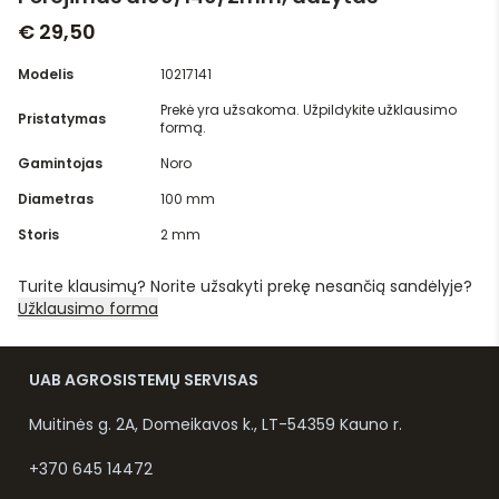
€ 29,50
Modelis
10217141
Prekė yra užsakoma. Užpildykite užklausimo
Pristatymas
formą.
Gamintojas
Noro
Diametras
100 mm
Storis
2 mm
Turite klausimų? Norite užsakyti prekę nesančią sandėlyje?
Užklausimo forma
UAB AGROSISTEMŲ SERVISAS
Muitinės g. 2A, Domeikavos k., LT-54359 Kauno r.
+370 645 14472