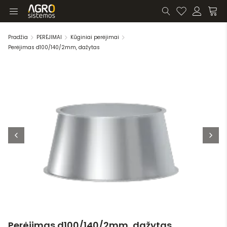
Pradžia
PERĖJIMAI
Kūginiai perėjimai
Perėjimas d100/140/2mm, dažytas
Perėjimas d100/140/2mm, dažytas