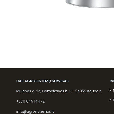
UAB AGROSISTEMŲ SERVISAS
I
Muitinės g. 2A, Domeikavos k., LT-54359 Kauno r.
+370 645 14472
info@agrosistemos.lt