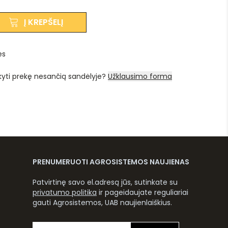
Į KREPŠELĮ
es
kyti prekę nesančią sandėlyje?
Užklausimo forma
PRENUMERUOTI AGROSISTEMOS NAUJIENAS
Patvirtinę savo el.adresą jūs, sutinkate su
privatumo politika
ir pageidaujate reguliariai
gauti Agrosistemos, UAB naujienlaiškius.