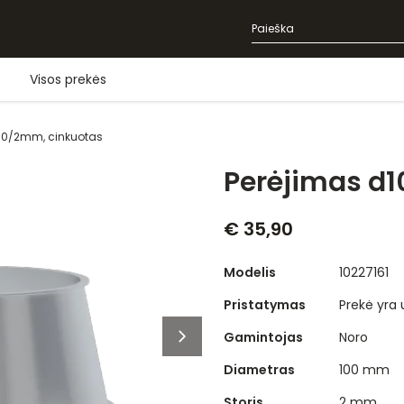
Visos prekės
60/2mm, cinkuotas
Perėjimas d
€ 35,90
Modelis
10227161
Pristatymas
Prekė yra
Gamintojas
Noro
Diametras
100 mm
Storis
2 mm