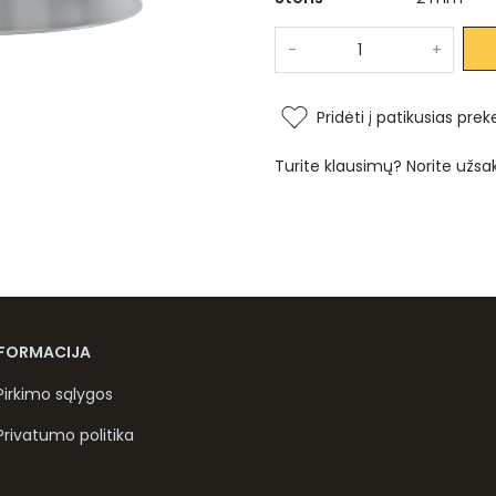
-
+
Pridėti į patikusias prek
Turite klausimų? Norite užsa
NFORMACIJA
Pirkimo sąlygos
Privatumo politika