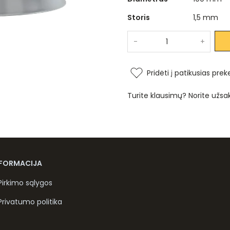
Storis
1,5 mm
-
+
Pridėti į patikusias prek
Turite klausimų? Norite užsa
NFORMACIJA
Pirkimo sąlygos
Privatumo politika