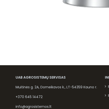
UAB AGROSISTEMŲ SERVISAS
I
Muitinės g. 2A, Domeikavos k., LT-54359 Kauno r.
+370 645 14472
info@agrosistemos.lt