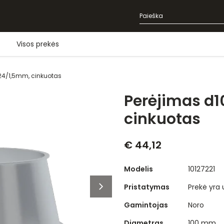
Visos prekės
24/1,5mm, cinkuotas
Perėjimas d
cinkuotas
€ 44,12
Modelis
10127221
Pristatymas
Prekė yra
Gamintojas
Noro
Diametras
100 mm