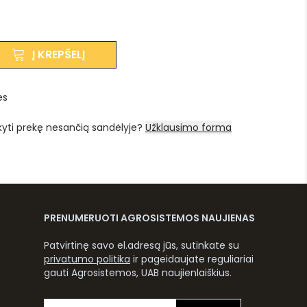
Į KREPŠELĮ
es
kyti prekę nesančią sandėlyje?
Užklausimo forma
PRENUMERUOTI AGROSISTEMOS NAUJIENAS
Patvirtinę savo el.adresą jūs, sutinkate su
privatumo politika
ir pageidaujate reguliariai
gauti Agrosistemos, UAB naujienlaiškius.