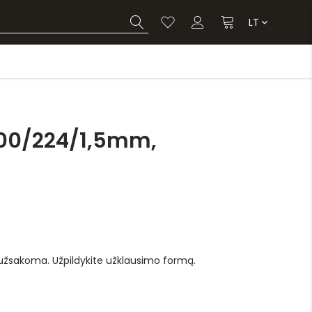
LT
100/224/1,5mm,
 užsakoma. Užpildykite užklausimo formą.