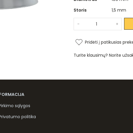
Storis
1,5 mm
-
+
Pridėti į patikusias prek
Turite klausimų? Norite užsa
NFORMACIJA
Pirkimo sąlygos
Privatumo politika