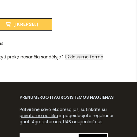
Į KREPŠELĮ
es
kyti prekę nesančią sandėlyje?
Užklausimo forma
PRENUMERUOTI AGROSISTEMOS NAUJIENAS
Patvirtinę savo el.adresą jūs, sutinkate su
privatumo politika
ir pageidaujate reguliariai
gauti Agrosistemos, UAB naujienlaiškius.