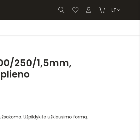
LT
100/250/1,5mm,
 plieno
 užsakoma. Užpildykite užklausimo formą.