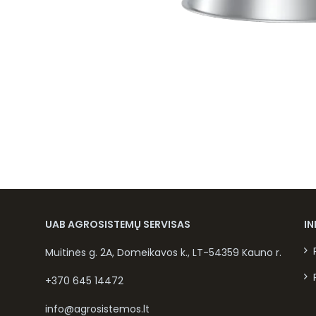
UAB AGROSISTEMŲ SERVISAS
I
Muitinės g. 2A, Domeikavos k., LT-54359 Kauno r.
+370 645 14472
info@agrosistemos.lt