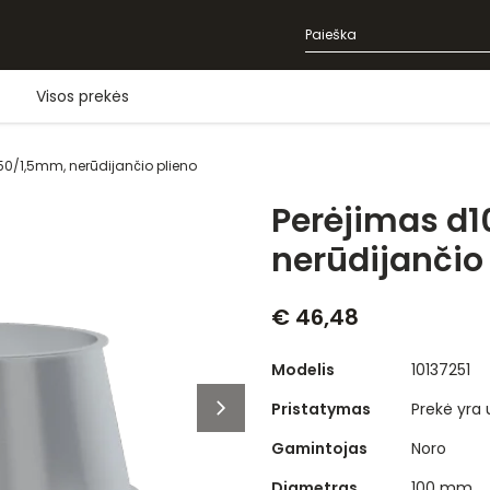
Visos prekės
50/1,5mm, nerūdijančio plieno
Perėjimas d
nerūdijančio
€ 46,48
Modelis
10137251
Pristatymas
Prekė yra
Gamintojas
Noro
Diametras
100 mm