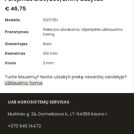
€ 46,75
Modelis
10217251
Prekė yra užsakoma. Užpildykite užklausimo
Pristatymas
formą.
Gamintojas
Noro
Diametras
100 mm
Storis
2 mm
Turite klausimų? Norite užsakyti prekę nesančią sandėlyje?
Užklausimo forma
UAB AGROSISTEMŲ SERVISAS
Muitinės g. 2A, Domeikavos k., LT-54359 Kauno r.
+370 645 14472