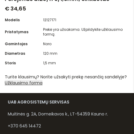
€ 34,65
Modelis
12127171
Prekė yra užsakoma. Užpildykite užklausimo
Pristatymas
formą.
Gamintojas
Noro
Diametras
120 mm
Storis
1,5 mm
Turite klausimų? Norite užsakyti prekę nesančią sandėlyje?
Užklausimo forma
UAB AGROSISTEMŲ SERVISAS
Muitinės g. 2A, Domeikavos k., LT-54359 Kauno r.
+370 645 14472