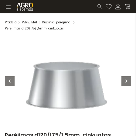
Pradžia
PERĖJIMAI
Kūginiai perėjimai
Perėjimas d120/175/1,5mm, cinkuotas
Perėjimas d120/175/1,5mm, cinkuotas