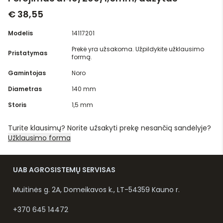
€ 38,55
Modelis
14117201
Prekė yra užsakoma. Užpildykite užklausimo
Pristatymas
formą.
Gamintojas
Noro
Diametras
140 mm
Storis
1,5 mm
Turite klausimų? Norite užsakyti prekę nesančią sandėlyje?
Užklausimo forma
UAB AGROSISTEMŲ SERVISAS
Muitinės g. 2A, Domeikavos k., LT-54359 Kauno r.
+370 645 14472