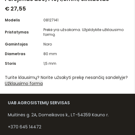
€ 27,55
Modelis
08127141
Prekė yra užsakoma. Užpildykite užklausimo
Pristatymas
formą.
Gamintojas
Noro
Diametras
80 mm
Storis
1,5 mm
Turite klausimų? Norite užsakyti prekę nesančią sandėlyje?
Užklausimo forma
UAB AGROSISTEMŲ SERVISAS
Muitinės g. 2A, Domeikavos k., LT-54359 Kauno r.
+370 645 14472