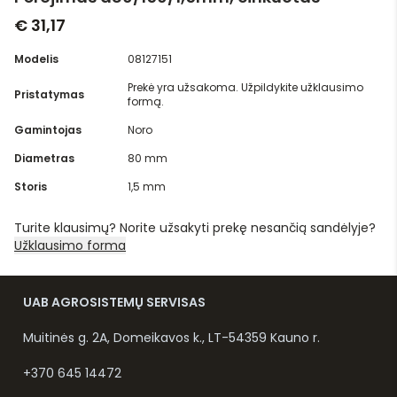
€ 31,17
Modelis
08127151
Prekė yra užsakoma. Užpildykite užklausimo
Pristatymas
formą.
Gamintojas
Noro
Diametras
80 mm
Storis
1,5 mm
Turite klausimų? Norite užsakyti prekę nesančią sandėlyje?
Užklausimo forma
UAB AGROSISTEMŲ SERVISAS
Muitinės g. 2A, Domeikavos k., LT-54359 Kauno r.
+370 645 14472