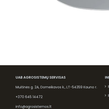
UAB AGROSISTEMŲ SERVISAS
I
Muitinės g. 2A, Domeikavos k., LT-54359 Kauno r.
+370 645 14472
info@agrosistemos.lt