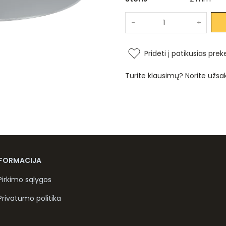
-
+
Pridėti į patikusias prek
Turite klausimų? Norite užsa
NFORMACIJA
Pirkimo sąlygos
Privatumo politika