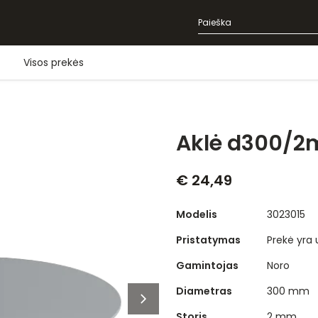
Visos prekės
Aklė d300/2m
€ 24,49
Modelis
3023015
Pristatymas
Prekė yra
Gamintojas
Noro
Diametras
300 mm
Storis
2 mm