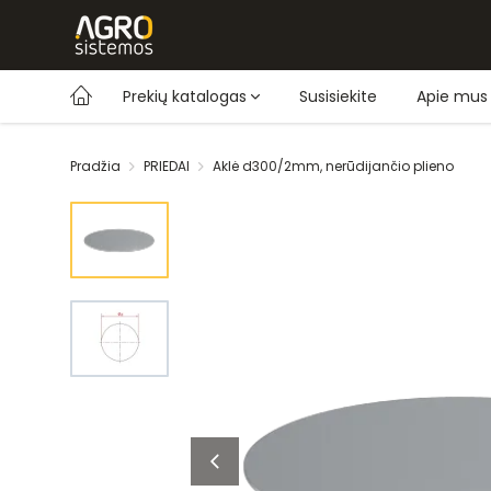
Prekių katalogas
Susisiekite
Apie mus
Pradžia
PRIEDAI
Aklė d300/2mm, nerūdijančio plieno