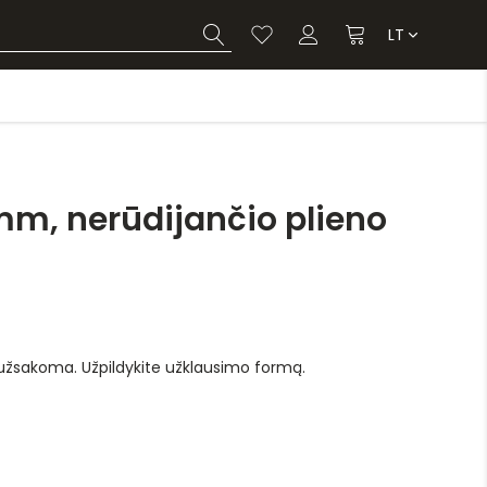
LT
m, nerūdijančio plieno
 užsakoma. Užpildykite užklausimo formą.