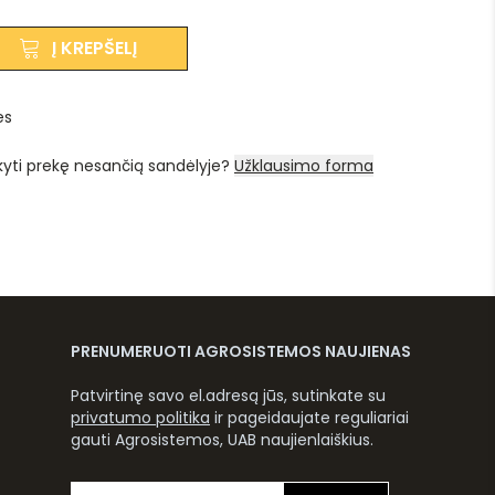
Į KREPŠELĮ
es
kyti prekę nesančią sandėlyje?
Užklausimo forma
PRENUMERUOTI AGROSISTEMOS NAUJIENAS
Patvirtinę savo el.adresą jūs, sutinkate su
privatumo politika
ir pageidaujate reguliariai
gauti Agrosistemos, UAB naujienlaiškius.