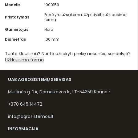
Modelis
1000159
Prekė yra užsakoma. Užpildykite užklausimo
Pristatymas
formą.
Gamintojas
Noro
Diametras
100 mm
Turite klausimų? Norite užsakyti prekę nesančią sandėlyje?
Užklausimo forma
UAB AGROSISTEMŲ SERVISAS
Muitinės g. 2A, Domeikavos k., LT-54359 Kauno r.
+370 645 14472
info@agrosistemos.lt
INFORMACIJA