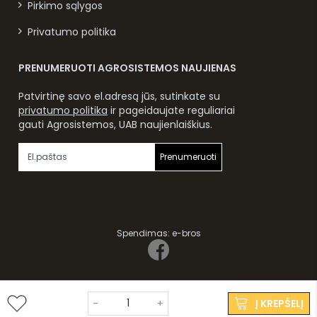
Pirkimo sąlygos
Privatumo politika
PRENUMERUOTI AGROSISTEMOS NAUJIENAS
Patvirtinę savo el.adresą jūs, sutinkate su
privatumo politika
ir pageidaujate reguliariai
gauti Agrosistemos, UAB naujienlaiškius.
Prenumeruoti
Spendimas:
e-bros
© 2024. Visos teisės saugomos.
-
+
Į KREPŠELĮ