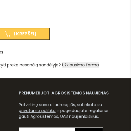
Į KREPŠELĮ
es
kyti prekę nesančią sandėlyje?
Užklausimo forma
PRENUMERUOTI AGROSISTEMOS NAUJIENAS
Patvirtinę savo el.adresą jūs, sutinkate su
privatumo politika
ir pageidaujate reguliariai
gauti Agrosistemos, UAB naujienlaiškius.