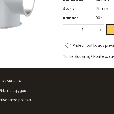
Storis
1,5 mm
Kampas
90°
-
+
Pridėti į patikusias prek
Turite klausimų? Norite užsa
NFORMACIJA
Pirkimo sąlygos
Privatumo politika