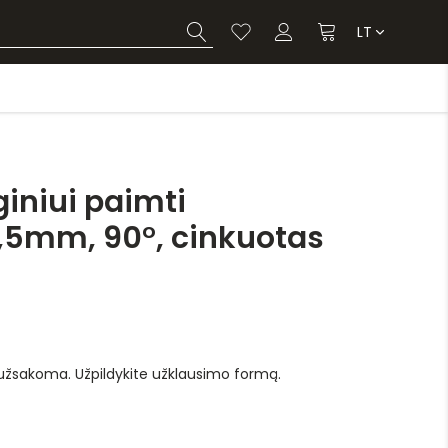
LT
iniui paimti
,5mm, 90°, cinkuotas
 užsakoma. Užpildykite užklausimo formą.