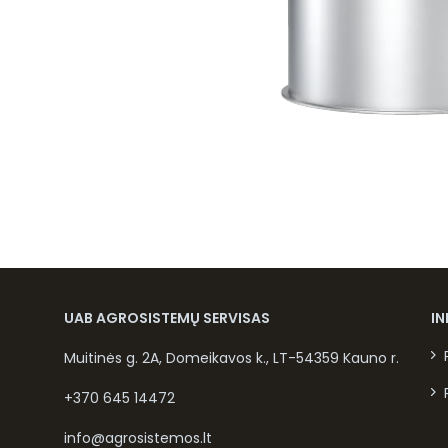
UAB AGROSISTEMŲ SERVISAS
I
Muitinės g. 2A, Domeikavos k., LT-54359 Kauno r.
+370 645 14472
info@agrosistemos.lt