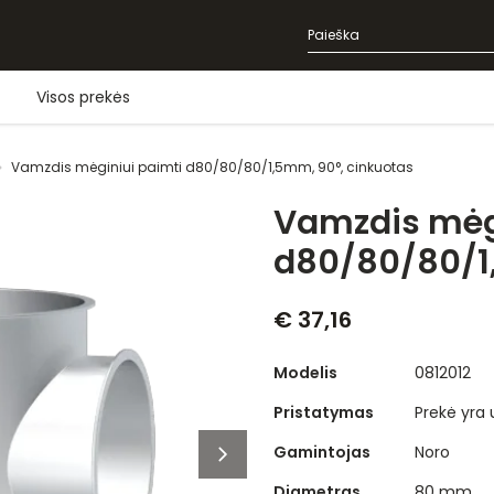
Visos prekės
Vamzdis mėginiui paimti d80/80/80/1,5mm, 90°, cinkuotas
Vamzdis mėg
d80/80/80/1
€ 37,16
Modelis
0812012
Pristatymas
Prekė yra
Gamintojas
Noro
Diametras
80 mm