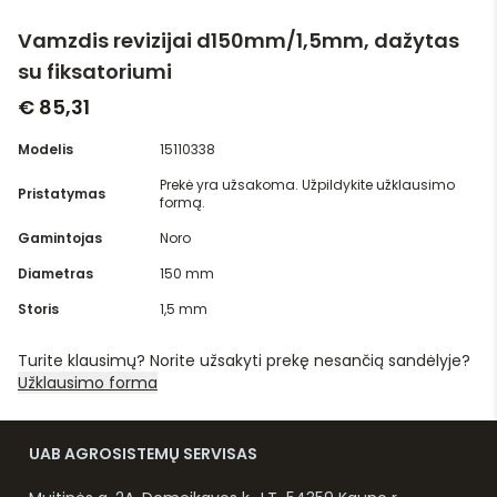
Vamzdis revizijai d150mm/1,5mm, dažytas
su fiksatoriumi
€ 85,31
Modelis
15110338
Prekė yra užsakoma. Užpildykite užklausimo
Pristatymas
formą.
Gamintojas
Noro
Diametras
150 mm
Storis
1,5 mm
Turite klausimų? Norite užsakyti prekę nesančią sandėlyje?
Užklausimo forma
UAB AGROSISTEMŲ SERVISAS