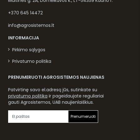
Muitinės g. 2A, Domeikavos k., LT-54359 Kauno r.
+370 645 14472
info@agrosistemos.lt
INFORMACIJA
Pirkimo sąlygos
Privatumo politika
PRENUMERUOTI AGROSISTEMOS NAUJIENAS
Patvirtinę savo el.adresą jūs, sutinkate su
privatumo politika
ir pageidaujate reguliariai
gauti Agrosistemos, UAB naujienlaiškius.
Prenumeruoti