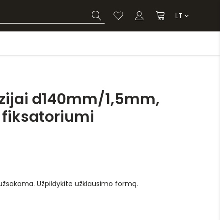
LT
izijai d140mm/1,5mm,
 fiksatoriumi
 užsakoma. Užpildykite užklausimo formą.