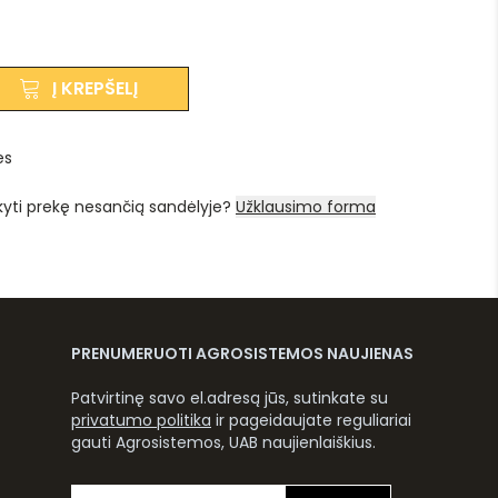
Į KREPŠELĮ
es
kyti prekę nesančią sandėlyje?
Užklausimo forma
PRENUMERUOTI AGROSISTEMOS NAUJIENAS
Patvirtinę savo el.adresą jūs, sutinkate su
privatumo politika
ir pageidaujate reguliariai
gauti Agrosistemos, UAB naujienlaiškius.