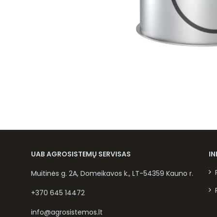
UAB AGROSISTEMŲ SERVISAS
I
Muitinės g. 2A, Domeikavos k., LT-54359 Kauno r.
+370 645 14472
info@agrosistemos.lt