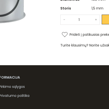
Storis
1,5 mm
-
+
Pridėti į patikusias prek
Turite klausimų? Norite užsa
NFORMACIJA
Pirkimo sąlygos
Privatumo politika