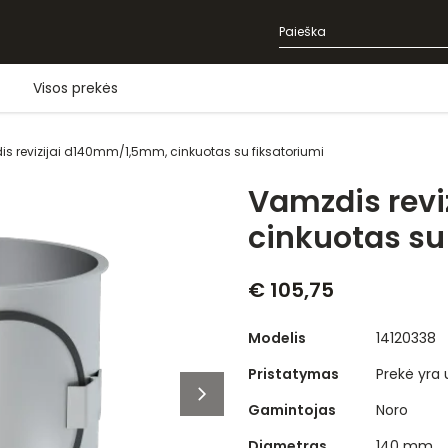
Visos prekės
s revizijai d140mm/1,5mm, cinkuotas su fiksatoriumi
Vamzdis rev
cinkuotas su
€ 105,75
Modelis
14120338
Pristatymas
Prekė yra
Gamintojas
Noro
Diametras
140 mm