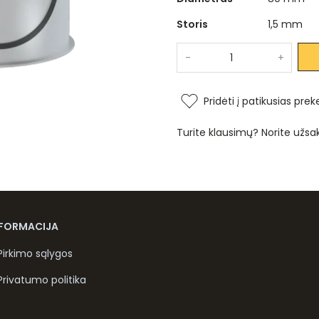
Storis
1,5 mm
-
+
Pridėti į patikusias prek
Turite klausimų? Norite užsa
NFORMACIJA
Pirkimo sąlygos
Privatumo politika