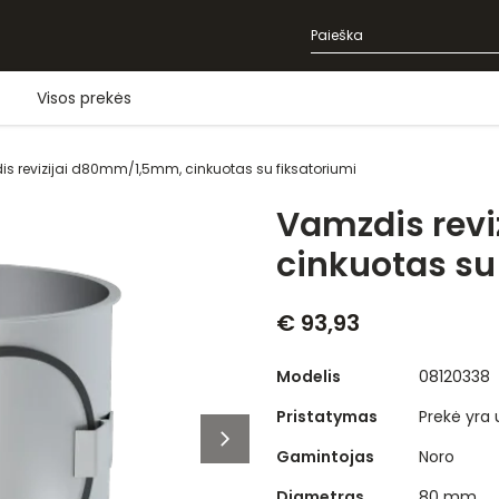
Visos prekės
s revizijai d80mm/1,5mm, cinkuotas su fiksatoriumi
Vamzdis rev
cinkuotas su
€ 93,93
Modelis
08120338
Pristatymas
Prekė yra
Gamintojas
Noro
Diametras
80 mm