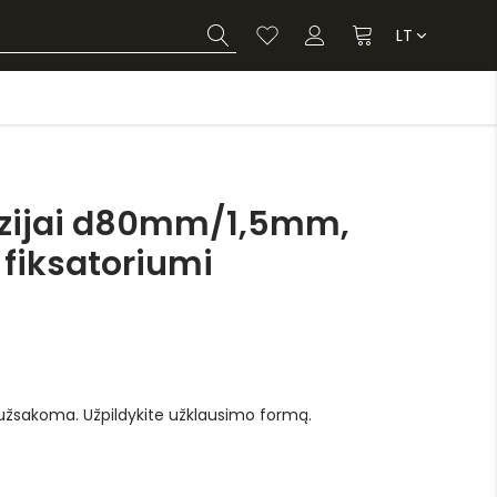
LT
izijai d80mm/1,5mm,
 fiksatoriumi
 užsakoma. Užpildykite užklausimo formą.