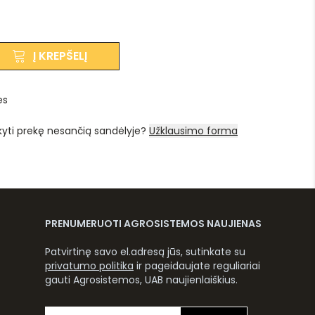
Į KREPŠELĮ
es
kyti prekę nesančią sandėlyje?
Užklausimo forma
PRENUMERUOTI AGROSISTEMOS NAUJIENAS
Patvirtinę savo el.adresą jūs, sutinkate su
privatumo politika
ir pageidaujate reguliariai
gauti Agrosistemos, UAB naujienlaiškius.