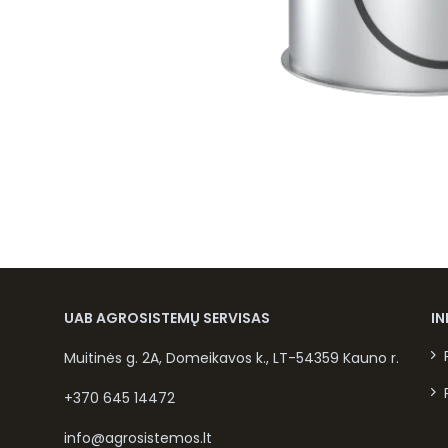
UAB AGROSISTEMŲ SERVISAS
I
Muitinės g. 2A, Domeikavos k., LT-54359 Kauno r.
+370 645 14472
info@agrosistemos.lt