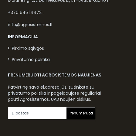
Muitinės g. 2A, Domeikavos k., LT-54359 Kauno r.
+370 645 14472
info@agrosistemos.lt
INFORMACIJA
Pirkimo sąlygos
Privatumo politika
PRENUMERUOTI AGROSISTEMOS NAUJIENAS
Patvirtinę savo el.adresą jūs, sutinkate su
privatumo politika
ir pageidaujate reguliariai
gauti Agrosistemos, UAB naujienlaiškius.
Prenumeruoti