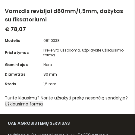
Vamzdis revizijai d80mm/1,5mm, dažytas
su fiksatoriumi
€ 78,07
Modelis
08110338
Prekė yra užsakoma. Užpildykite užklausimo
Pristatymas
formą.
Gamintojas
Noro
Diametras
80 mm
Storis
1,5 mm
Turite klausimų? Norite užsakyti prekę nesančią sandėlyje?
Užklausimo forma
UAB AGROSISTEMŲ SERVISAS